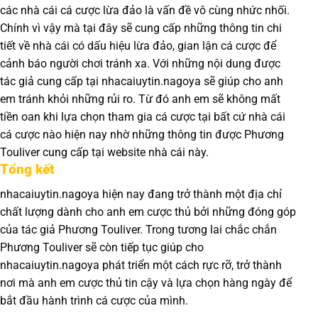
các nhà cái cá cược lừa đảo là vấn đề vô cùng nhức nhối.
Chính vì vậy mà tại đây sẽ cung cấp những thông tin chi
tiết về nhà cái có dấu hiệu lừa đảo, gian lận cá cược để
cảnh báo người chơi tránh xa.
Với những nội dung được
tác giả cung cấp tại nhacaiuytin.nagoya sẽ giúp cho anh
em tránh khỏi những rủi ro. Từ đó anh em sẽ không mất
tiền oan khi lựa chọn tham gia cá cược tại bất cứ nhà cái
cá cược nào hiện nay nhờ những thông tin được Phương
Touliver cung cấp tại website nhà cái này.
Tổng kết
nhacaiuytin.nagoya hiện nay đang trở thành một địa chỉ
chất lượng dành cho anh em cược thủ bởi những đóng góp
của tác giả Phương Touliver. Trong tương lai chắc chắn
Phương Touliver sẽ còn tiếp tục giúp cho
nhacaiuytin.nagoya phát triển một cách rực rỡ, trở thành
nơi mà anh em cược thủ tin cậy và lựa chọn hàng ngày để
bắt đầu hành trình cá cược của mình.