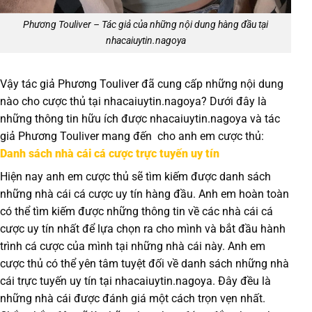
Phương Touliver – Tác giả của những nội dung hàng đầu tại
nhacaiuytin.nagoya
Vậy tác giả Phương Touliver đã cung cấp những nội dung
nào cho cược thủ tại nhacaiuytin.nagoya? Dưới đây là
những thông tin hữu ích được nhacaiuytin.nagoya và tác
giả Phương Touliver mang đến cho anh em cược thủ:
Danh sách nhà cái cá cược trực tuyến uy tín
Hiện nay anh em cược thủ sẽ tìm kiếm được danh sách
những nhà cái cá cược uy tín hàng đầu. Anh em hoàn toàn
có thể tìm kiếm được những thông tin về các nhà cái cá
cược uy tín nhất để lựa chọn ra cho mình và bắt đầu hành
trình cá cược của mình tại những nhà cái này.
Anh em
cược thủ có thể yên tâm tuyệt đối về danh sách những nhà
cái trực tuyến uy tín tại nhacaiuytin.nagoya. Đây đều là
những nhà cái được đánh giá một cách trọn vẹn nhất.