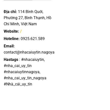
Địa chỉ:
114 Bình Quới,
Phường 27, Bình Thạnh, Hồ
Chí Minh, Việt Nam
Website:
/
Hoteline:
0925.621.589
Email:
contact@nhacaiuytin.nagoya
Hastags
: #nhacaiuytin,
#nha_cai_uy_tin
#nhacaiuytinnagoya,
#nha_cai_uy_tin_nagoya
#Nhà_cái_uy_tín