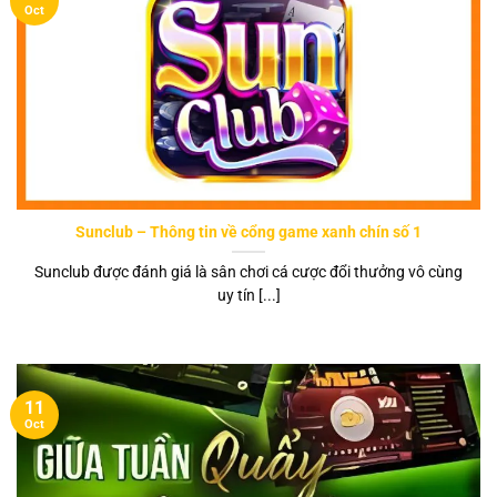
Oct
Sunclub – Thông tin về cổng game xanh chín số 1
Sunclub được đánh giá là sân chơi cá cược đổi thưởng vô cùng
uy tín [...]
11
Oct