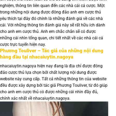
nghiệm, thông tin liên quan đến các nhà cái cá cược.
Một
trong những nội dung được đông đảo anh em cược thủ
yêu thích tại đây đó chính là những đánh giá về các nhà
cái. Với những thông tin đánh giá này sẽ rất hữu ích dành
cho anh em cược thủ. Anh em chắc chắn sẽ có được
những cái nhìn tổng quan, chi tiết nhất về các nhà cái cá
cược trực tuyến hiện nay.
Phương Touliver – Tác giả của những nội dung
hàng đầu tại nhacaiuytin.nagoya
nhacaiuytin.nagoya hiện nay đang là địa chỉ được đông
đảo cược thủ lựa chọn bởi chất lượng nội dung được
website này cung cấp. Tất cả những thông tin của website
đều được xây dựng bởi tác giả Phương Touliver, từ đó giúp
cho anh em cược thủ có được những cái nhìn đầy đủ,
chính xác nhất về nhacaiuytin.nagoya.