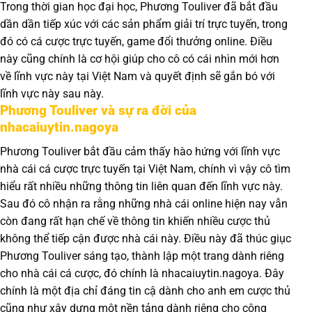
Trong thời gian học đại học, Phương Touliver đã bắt đầu
dần dần tiếp xúc với các sản phẩm giải trí trực tuyến, trong
đó có cá cược trực tuyến, game đổi thưởng online. Điều
này cũng chính là cơ hội giúp cho cô có cái nhìn mới hơn
về lĩnh vực này tại Việt Nam và quyết định sẽ gắn bó với
lĩnh vực này sau này.
Phương Touliver và sự ra đời của
nhacaiuytin.nagoya
Phương Touliver bắt đầu cảm thấy hào hứng với lĩnh vực
nhà cái cá cược trực tuyến tại Việt Nam, chính vì vậy cô tìm
hiểu rất nhiều những thông tin liên quan đến lĩnh vực này.
Sau đó cô nhận ra rằng những nhà cái online hiện nay vẫn
còn đang rất hạn chế về thông tin khiến nhiều cược thủ
không thể tiếp cận được nhà cái này.
Điều này đã thúc giục
Phương Touliver sáng tạo, thành lập một trang dành riêng
cho nhà cái cá cược, đó chính là nhacaiuytin.nagoya. Đây
chính là một địa chỉ đáng tin cậ dành cho anh em cược thủ
cũng như xây dựng một nền tảng dành riêng cho cộng