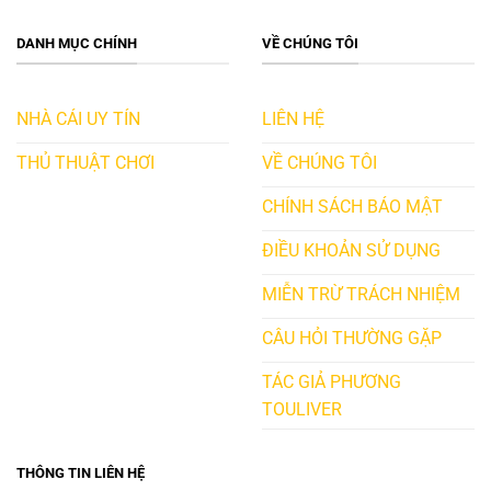
DANH MỤC CHÍNH
VỀ CHÚNG TÔI
NHÀ CÁI UY TÍN
LIÊN HỆ
THỦ THUẬT CHƠI
VỀ CHÚNG TÔI
CHÍNH SÁCH BÁO MẬT
ĐIỀU KHOẢN SỬ DỤNG
MIỄN TRỪ TRÁCH NHIỆM
CÂU HỎI THƯỜNG GẶP
TÁC GIẢ PHƯƠNG
TOULIVER
THÔNG TIN LIÊN HỆ