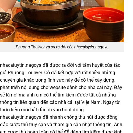
Phương Touliver và sự ra đời của nhacaiuytin.nagoya
nhacaiuytin.nagoya đã được ra đời với tâm huyết của tác
giả Phương Touliver. Cô đã kết hợp với rất nhiều những
chuyên gia khác trong lĩnh vực này để có thể xây dựng,
phát triển nội dung cho website dành cho nhà cái này. Đây
sẽ là nơi mà anh em có thể tìm kiếm được tất cả những
thông tin liên quan đến các nhà cái tại Việt Nam.
Ngay từ
thời điểm mới bắt đầu đi vào hoạt động
nhacaiuytin.nagoya đã nhanh chóng thu hút được đông
đảo cược thủ truy cập và tham gia cập nhật thông tin. Anh
em cược thủ hoàn toàn có thể đễ dàng tìm kiếm được kinh