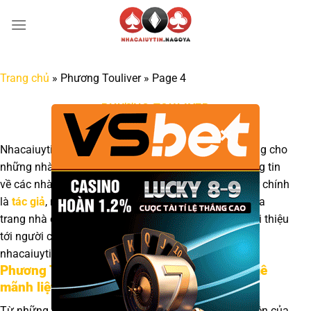
Skip
to
content
Trang chủ
»
Phương Touliver
»
Page 4
PHƯƠNG TOULIVER
×
Nhacaiuytin.nagoya hiện nay đang là trang dành riêng cho
những nhà cái tại Việt Nam và cung cấp đầy đủ thông tin
về các nhà cái dành cho người chơi. Phương Touliver chính
là
tác giả
, người đứng sau làm nên sự thành công của
trang nhà cái này. Ở bài viết sau đây chúng tôi sẽ giới thiệu
tới người chơi về tác giả Phương Touliver của
nhacaiuytin.nagoya, hãy cùng theo dõi ngay nhé!
Phương Touliver – Cô nàng với niềm đam mê
mãnh liệt với công nghệ
Từ những ngày còn nhỏ, Phương Touliver với điều kiện của