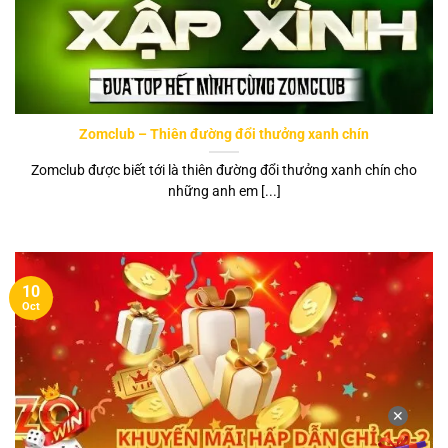
Zomclub – Thiên đường đổi thưởng xanh chín
Zomclub được biết tới là thiên đường đổi thưởng xanh chín cho
những anh em [...]
10
Oct
✕