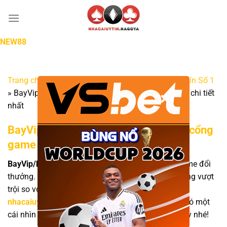
Skip
to
content
NEW88
Trang chủ
»
Review nhà cái - Top Các Nhà Cái Uy Tín Số 1
×
»
BayVip/bay vip – Thông tin đánh giá cổng game chi tiết
nhất
BayVip/bay vip – Thông tin đánh giá cổng
game chi tiết nhất
BayVip/bay vip
từ lâu đã vang danh trong làng game đổi
thưởng. Bởi sân chơi sở hữu vô vàn những tính năng vượt
trội so với nhiều đối thủ khác trên thị trường. Cùng
nhacaiuytin.nagoya
theo dõi bài viết dưới đây để có một
cái nhìn tổng quan nhất về cổng game hấp dẫn này nhé!