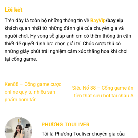
Lời kết
Trên đây là toàn bộ những thông tin về
BayVip
/bay vip
khách quan nhất từ những đánh giá của chuyên gia và
người chơi. Hy vọng sẽ giúp anh em có thêm thông tin cần
thiết để quyết định lựa chọn giải trí. Chúc cược thủ có
những giây phút trải nghiệm cảm xúc thăng hoa khi chơi
tại cổng game.
Ken88 – Cổng game cược
Siêu Nổ 88 – Cổng game ăn
online quy tụ nhiều sản
tiền thật siêu hot tại châu Á
phẩm bom tấn
PHƯƠNG TOULIVER
Tôi là Phương Touliver chuyên gia của