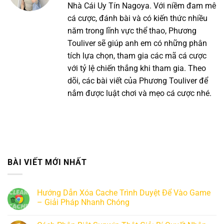
Nhà Cái Uy Tín Nagoya. Với niềm đam mê
cá cược, đánh bài và có kiến thức nhiều
năm trong lĩnh vực thể thao, Phương
Touliver sẽ giúp anh em có những phân
tích lựa chọn, tham gia các mã cá cược
với tỷ lệ chiến thắng khi tham gia. Theo
dõi, các bài viết của Phương Touliver để
nắm được luật chơi và mẹo cá cược nhé.
BÀI VIẾT MỚI NHẤT
Hướng Dẫn Xóa Cache Trình Duyệt Để Vào Game
– Giải Pháp Nhanh Chóng