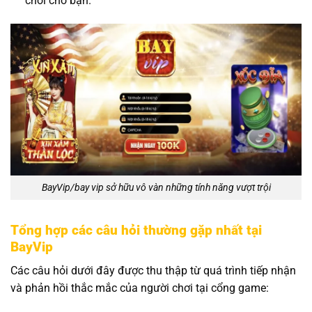
chơi cho bạn.
BayVip/bay vip sở hữu vô vàn những tính năng vượt trội
Tổng hợp các câu hỏi thường gặp nhất tại
BayVip
Các câu hỏi dưới đây được thu thập từ quá trình tiếp nhận
và phản hồi thắc mắc của người chơi tại cổng game: