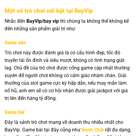
Một số trò chơi nổi bật tại BayVip
Nhắc đến
BayVip/bay vip
thì chúng ta không thể không kể
đến những sản phẩm giải trí như:
Game slot
Trò chơi này được đánh giá là có cấu hình đẹp, tốc độ
truyền tải ổn định và siêu mượt, không có tình trạng giật
lag. Chủ đề của trò chơi được cổng game cập nhật thường
xuyên để người chơi không có cảm giác nhàm chán. Giải
thưởng của slot game cực kỳ hấp dẫn, nếu may mắn làm
nổ hũ, anh em sẽ có cơ hội nhận được giải jackpot với giá
trị lên đến hàng tỷ đồng.
Game bài
Đây là sảnh trò chơi mang về doanh thu nhiều nhất cho
BayVip. Game bài tại đây cũng như
Banh Club
rất đa dạng,