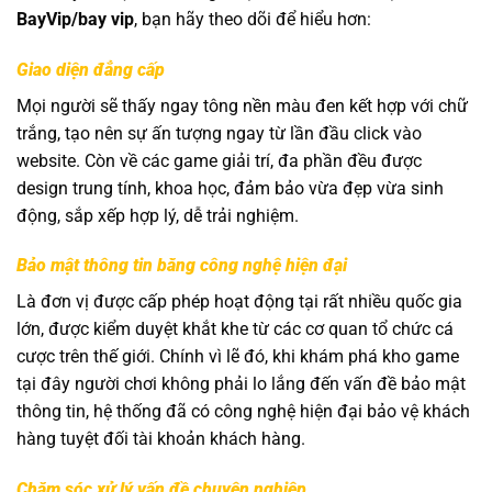
BayVip/bay vip
, bạn hãy theo dõi để hiểu hơn:
Giao diện đẳng cấp
Mọi người sẽ thấy ngay tông nền màu đen kết hợp với chữ
trắng, tạo nên sự ấn tượng ngay từ lần đầu click vào
website. Còn về các game giải trí, đa phần đều được
design trung tính, khoa học, đảm bảo vừa đẹp vừa sinh
động, sắp xếp hợp lý, dễ trải nghiệm.
Bảo mật thông tin bằng công nghệ hiện đại
Là đơn vị được cấp phép hoạt động tại rất nhiều quốc gia
lớn, được kiểm duyệt khắt khe từ các cơ quan tổ chức cá
cược trên thế giới. Chính vì lẽ đó, khi khám phá kho game
tại đây người chơi không phải lo lắng đến vấn đề bảo mật
thông tin, hệ thống đã có công nghệ hiện đại bảo vệ khách
hàng tuyệt đối tài khoản khách hàng.
Chăm sóc xử lý vấn đề chuyên nghiệp