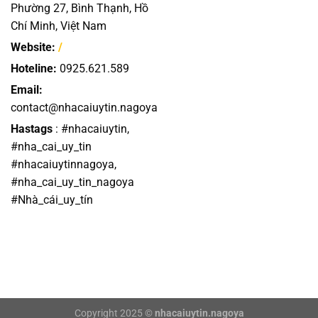
Phường 27, Bình Thạnh, Hồ
Chí Minh, Việt Nam
Website:
/
Hoteline:
0925.621.589
Email:
contact@nhacaiuytin.nagoya
Hastags
: #nhacaiuytin,
#nha_cai_uy_tin
#nhacaiuytinnagoya,
#nha_cai_uy_tin_nagoya
#Nhà_cái_uy_tín
Copyright 2025 ©
nhacaiuytin.nagoya