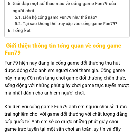
Giải đáp một số thắc mắc về cổng game Fun79 của
người chơi
Liên hệ cổng game Fun79 như thế nào?
Tại sao không thể truy cập vào cổng game Fun79?
Tổng kết
Giới thiệu thông tin tổng quan về cổng game
Fun79
Fun79 hiện nay đang là cổng game đổi thưởng thu hút
được đông đảo anh em người chơi tham gia. Cổng game
này mang đến nền tảng chơi game đổi thưởng chân thực,
sống động với những phút giây chơi game trực tuyến mượt
mà nhất dành cho anh em người chơi.
Khi đến với cổng game Fun79 anh em người chơi sẽ được
trải nghiệm chơi với game đổi thưởng với chất lượng đẳng
cấp quốc tế. Anh em sẽ có được những phút giây chơi
game trực tuyến tại một sân chơi an toàn, uy tín và đầy