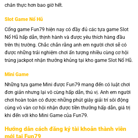
chân thực hơn bao giờ hết.
Slot Game Nổ Hũ
Cổng game Fun79 hiện nay có đầy đủ các tựa game Slot
Nổ Hũ hấp dẫn, thịnh hành và được yêu thích hàng đầu
trên thị trường. Chắc chắn rằng anh em người chơi sẽ có
được những trải nghiệm chơi ấn tượng nhiều cùng cơ hội
trúng jackpot nhận thưởng khủng tại kho game Slot Nổ Hũ.
Mini Game
Những tựa game Mini được Fun79 mang đến có luật chơi
đơn giản nhưng lại vô cùng hấp dẫn, thú vị. Anh em người
chơi hoàn toàn có được những phút giây giải trí sôi động
cùng vô vàn cơ hội nhận được tiền thưởng hấp dẫn, giá trị
khi đến với kho Mini Game của Fun79.
Hướng dẫn cách đăng ký tài khoản thành viên
mới tại Fun79