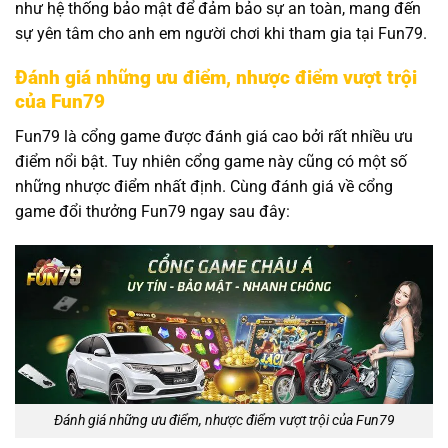
như hệ thống bảo mật để đảm bảo sự an toàn, mang đến
sự yên tâm cho anh em người chơi khi tham gia tại Fun79.
Đánh giá những ưu điểm, nhược điểm vượt trội
của Fun79
Fun79 là cổng game được đánh giá cao bởi rất nhiều ưu
điểm nổi bật. Tuy nhiên cổng game này cũng có một số
những nhược điểm nhất định. Cùng đánh giá về cổng
game đổi thưởng Fun79 ngay sau đây:
Đánh giá những ưu điểm, nhược điểm vượt trội của Fun79