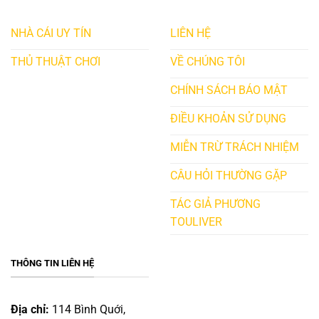
NHÀ CÁI UY TÍN
LIÊN HỆ
THỦ THUẬT CHƠI
VỀ CHÚNG TÔI
CHÍNH SÁCH BÁO MẬT
ĐIỀU KHOẢN SỬ DỤNG
MIỄN TRỪ TRÁCH NHIỆM
CÂU HỎI THƯỜNG GẶP
TÁC GIẢ PHƯƠNG
TOULIVER
THÔNG TIN LIÊN HỆ
Địa chỉ:
114 Bình Quới,