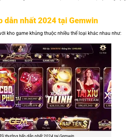
p dẫn nhất 2024 tại Gemwin
 với kho game khủng thuộc nhiều thể loại khác nhau như:
đổi thưởng hấp dẫn nhất 2024 tại Gemwin