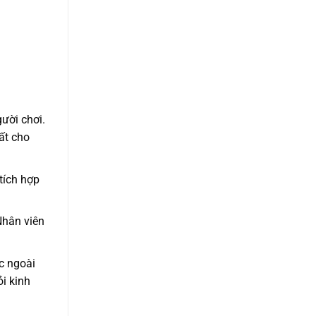
gười chơi.
ất cho
tích hợp
Nhân viên
c ngoài
ỏi kinh