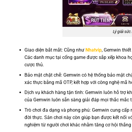
Lý giải sức
Giao diện bắt mắt: Cũng như
Nhatvip
, Gemwin thiết
Các danh mục tại cổng game được sắp xếp khoa học,
cược thủ.
Bảo mật chặt chẽ: Gemwin có hệ thống bảo mật chặt
xác thực bằng mã OTP, kết hợp với công nghệ mã hó
Dịch vụ khách hàng tận tình: Gemwin luôn hỗ trợ k
của Gemwin luôn sẵn sàng giải đáp mọi thắc mắc từ
Trò chơi đa dạng và phong phú: Gemwin cung cấp nhi
đời thực. Sân chơi này còn giúp bạn được kết nối với
nghiệm từ người chơi khác nhằm tăng cơ hội thắng