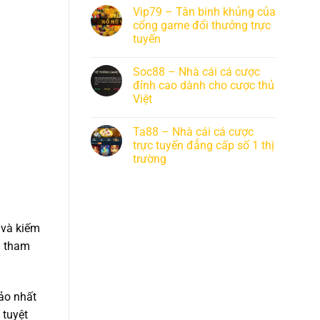
Vip79 – Tân binh khủng của
cổng game đổi thưởng trực
tuyến
Soc88 – Nhà cái cá cược
đỉnh cao dành cho cược thủ
Việt
Ta88 – Nhà cái cá cược
trực tuyến đẳng cấp số 1 thị
trường
 và kiếm
i tham
ảo nhất
 tuyệt