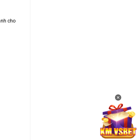
ành cho
✕