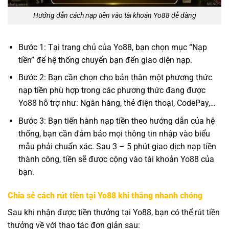
Hướng dẫn cách nạp tiền vào tài khoản Yo88 dễ dàng
Bước 1: Tại trang chủ của Yo88, bạn chọn mục “Nạp
tiền” để hệ thống chuyển bạn đến giao diện nạp.
Bước 2: Bạn cần chọn cho bản thân một phương thức
nạp tiền phù hợp trong các phương thức đang được
Yo88 hỗ trợ như: Ngân hàng, thẻ điện thoại, CodePay,…
Bước 3: Bạn tiến hành nạp tiền theo hướng dẫn của hệ
thống, bạn cần đảm bảo mọi thông tin nhập vào biểu
mẫu phải chuẩn xác. Sau 3 – 5 phút giao dịch nạp tiền
thành công, tiền sẽ được cộng vào tài khoản Yo88 của
bạn.
Chia sẻ cách rút tiền tại Yo88 khi thắng nhanh chóng
Sau khi nhận được tiền thưởng tại Yo88, bạn có thể rút tiền
thưởng về với thao tác đơn giản sau: