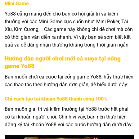
Mini Game
Yo88 cũng mang đến cho bạn cơ hội giải trí và kiếm
thưởng với các Mini Game cực cuốn như: Mini Poker, Tài
Xỉu, Kim Cương,… Các game này không chỉ dễ chơi mà còn
có thời gian ván diễn ra nhanh. Vì vậy bạn sẽ sớm biết kết
quả và dễ dàng nhận thưởng khủng trong thời gian ngắn.
Hướng dẫn người chơi mới cá cược tại cổng
game Yo88
Bạn muốn chơi cá cược tại cổng game Yo88, hãy thực hiện
các thao tác theo hướng dẫn đơn giản, dễ hiểu dưới đây:
Chỉ cách tạo tài khoản Yo88 thành công 100%
Bạn muốn giải trí và kiếm thưởng tại Yo88 trước hết phải
có tài khoản người chơi. Chính vì vậy, bạn nên thực hiện
đăng ký tài khoản Yo88 với các bước hướng dẫn dưới đây: