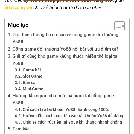
Tìm hiểu kỹ hơn về cổng game Yo88 qua những thông tin
nhà cái uy tín
chia sẻ bổ ích dưới đây, bạn nhé!
Mục lục
Giới thiệu thông tin cơ bản về cổng game đổi thưởng
Yo88
Cổng game đổi thưởng Yo88 nổi bật với ưu điểm gì?
Giải trí cùng kho game khủng thuộc nhiều thể loại tại
Yo88
Game bài
Slot Game
Bắn cá
Mini Game
Hướng dẫn người chơi mới cá cược tại cổng game
Yo88
Chỉ cách tạo tài khoản Yo88 thành công 100%
Hướng dẫn cách nạp tiền vào tài khoản Yo88 dễ dàng
Chia sẻ cách rút tiền tại Yo88 khi thắng nhanh chóng
Tạm kết