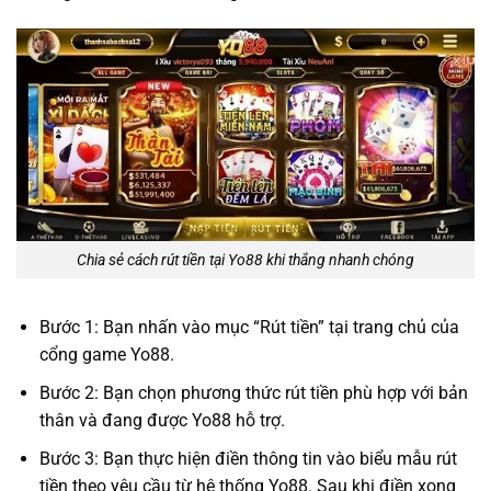
Chia sẻ cách rút tiền tại Yo88 khi thắng nhanh chóng
Bước 1: Bạn nhấn vào mục “Rút tiền” tại trang chủ của
cổng game Yo88.
Bước 2: Bạn chọn phương thức rút tiền phù hợp với bản
thân và đang được Yo88 hỗ trợ.
Bước 3: Bạn thực hiện điền thông tin vào biểu mẫu rút
tiền theo yêu cầu từ hệ thống Yo88. Sau khi điền xong