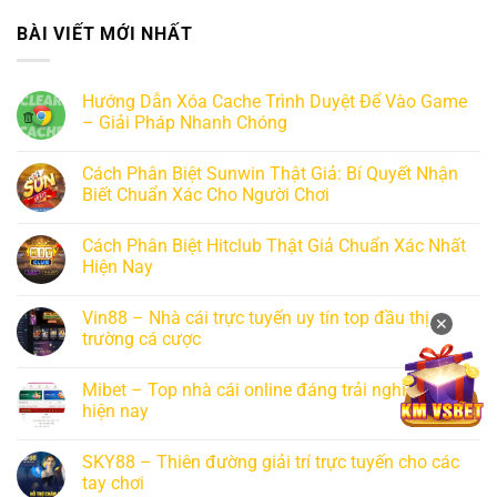
BÀI VIẾT MỚI NHẤT
Hướng Dẫn Xóa Cache Trình Duyệt Để Vào Game
– Giải Pháp Nhanh Chóng
Cách Phân Biệt Sunwin Thật Giả: Bí Quyết Nhận
Biết Chuẩn Xác Cho Người Chơi
Cách Phân Biệt Hitclub Thật Giả Chuẩn Xác Nhất
Hiện Nay
Vin88 – Nhà cái trực tuyến uy tín top đầu thị
✕
trường cá cược
Mibet – Top nhà cái online đáng trải nghiệm nhất
hiện nay
SKY88 – Thiên đường giải trí trực tuyến cho các
tay chơi