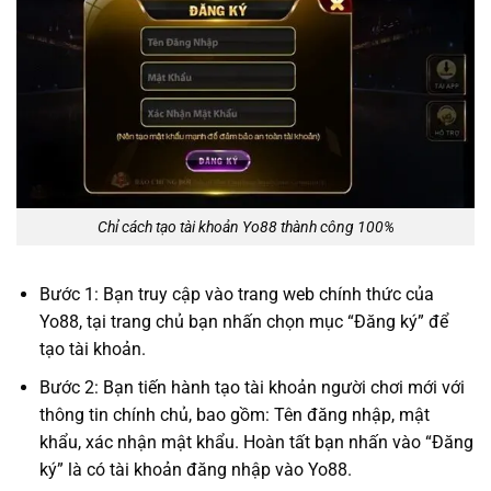
Chỉ cách tạo tài khoản Yo88 thành công 100%
Bước 1: Bạn truy cập vào trang web chính thức của
Yo88, tại trang chủ bạn nhấn chọn mục “Đăng ký” để
tạo tài khoản.
Bước 2: Bạn tiến hành tạo tài khoản người chơi mới với
thông tin chính chủ, bao gồm: Tên đăng nhập, mật
khẩu, xác nhận mật khẩu. Hoàn tất bạn nhấn vào “Đăng
ký” là có tài khoản đăng nhập vào Yo88.