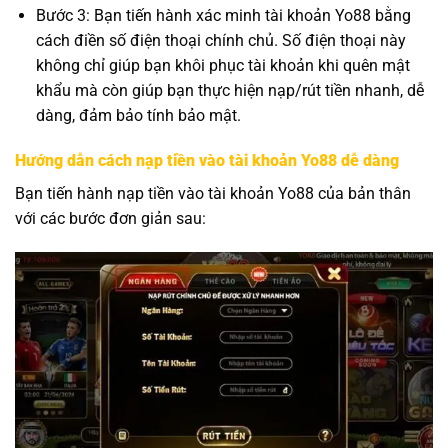
Bước 3: Bạn tiến hành xác minh tài khoản Yo88 bằng
cách điền số điện thoại chính chủ. Số điện thoại này
không chỉ giúp bạn khôi phục tài khoản khi quên mật
khẩu mà còn giúp bạn thực hiện nạp/rút tiền nhanh, dễ
dàng, đảm bảo tính bảo mật.
Hướng dẫn cách nạp tiền vào tài khoản Yo88 dễ dàng
Bạn tiến hành nạp tiền vào tài khoản Yo88 của bản thân
với các bước đơn giản sau: