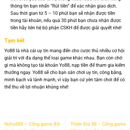
thông tin bạn nhấn “Rút tiền” để xác nhận giao dịch.
Sau thời gian từ 5 – 10 phút bạn sẽ nhận được tiền
trong tài khoản, nếu quá 30 phút bạn chưa nhận được
tiền hãy liên hệ bộ phận CSKH để được giải quyết nhé!
Tạm kết
Yo88 là nhà cái uy tín mang đến cho cược thủ nhiều cơ hội
giải trí với đa dạng thể loại game khác nhau. Bạn còn chờ
gì mà không tạo tài khoản Yo88, nạp tiền để tham gia kiếm
thưởng ngay. Yo88 sẽ cho bạn sân chơi uy tín, công bằng,
minh bạch và lành mạnh, vì vậy bạn cứ yên tâm chơi để có
thể thu về lợi nhuận khủng nhé!
Nohu888 – Cổng game đổi
Thiên Địa 88 – Cổng game