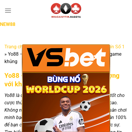
Skip
to
content
NEW88
Trang chủ
»
Review nhà cái - Top Các Nhà Cái Uy Tín Số 1
×
»
Yo88 – Cổng game đổi thưởng ấn tượng với kho game
khủng
Yo88 – Cổng game đổi thưởng ấn tượng
với kho game khủng
Yo88 là cổng game đổi thưởng mang đến ấn tượng tốt cho
cược thủ Việt bởi kho game khủng, tỷ lệ trả thưởng cao.
Không những vậy, Yo88 còn là cổng game cho bạn sân chơi
minh bạch, an toàn tuyệt đối, đảm bảo chống gian lận 100%
để bạn có thể giải trí lành mạnh và kiếm thưởng thực sự.